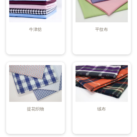
牛津纺
平纹布
提花织物
绒布