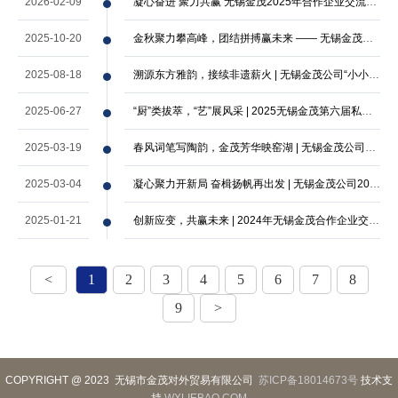
2026-02-09
凝心奋进 聚力共赢 无锡金茂2025年合作企业交流研讨会暨公司年度总结表彰大会圆满召开…
2025-10-20
金秋聚力攀高峰，团结拼搏赢未来 —— 无锡金茂公司2025年工会户外活动圆满落幕
2025-08-18
溯源东方雅韵，接续非遗薪火 | 无锡金茂公司“小小服装设计师”2025年暑期夏令营圆满…
2025-06-27
“厨”类拔萃，“艺”展风采 | 2025无锡金茂第六届私房菜品尝会圆满落幕
2025-03-19
春风词笔写陶韵，金茂芳华映窑湖 | 无锡金茂公司开展“三八”国际妇女节活动
2025-03-04
凝心聚力开新局 奋楫扬帆再出发 | 无锡金茂公司2025年新春座谈会顺利召开
2025-01-21
创新应变，共赢未来 | 2024年无锡金茂合作企业交流研讨会暨公司年度总结表彰大会圆满…
<
1
2
3
4
5
6
7
8
9
>
COPYRIGHT @ 2023 无锡市金茂对外贸易有限公司
苏ICP备18014673号
技术支