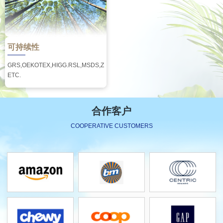
可持续性
GRS,OEKOTEX,HIGG.RSL,MSDS,ZDHC,
ETC.
合作客户
COOPERATIVE CUSTOMERS